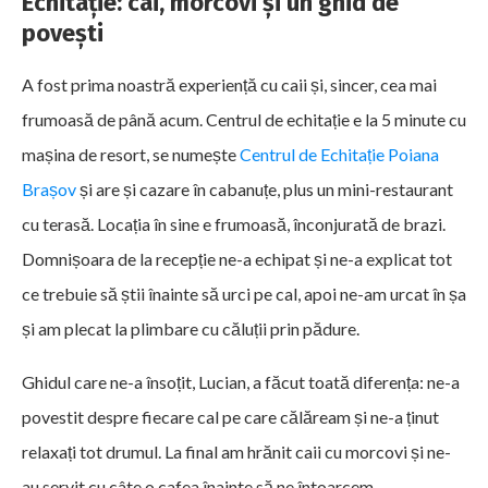
Echitație: cai, morcovi și un ghid de
povești
A fost prima noastră experiență cu caii și, sincer, cea mai
frumoasă de până acum. Centrul de echitație e la 5 minute cu
mașina de resort, se numește
Centrul de Echitație Poiana
Brașov
și are și cazare în cabanuțe, plus un mini-restaurant
cu terasă. Locația în sine e frumoasă, înconjurată de brazi.
Domnișoara de la recepție ne-a echipat și ne-a explicat tot
ce trebuie să știi înainte să urci pe cal, apoi ne-am urcat în șa
și am plecat la plimbare cu căluții prin pădure.
Ghidul care ne-a însoțit, Lucian, a făcut toată diferența: ne-a
povestit despre fiecare cal pe care călăream și ne-a ținut
relaxați tot drumul. La final am hrănit caii cu morcovi și ne-
au servit cu câte o cafea înainte să ne întoarcem.