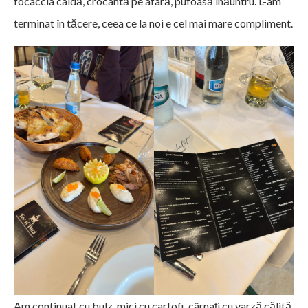
focaccia caldă, crocantă pe afară, pufoasă înăuntru. L-am
terminat în tăcere, ceea ce la noi e cel mai mare compliment.
Am continuat cu bulz, mici cu cartofi, cârnați cu varză călită