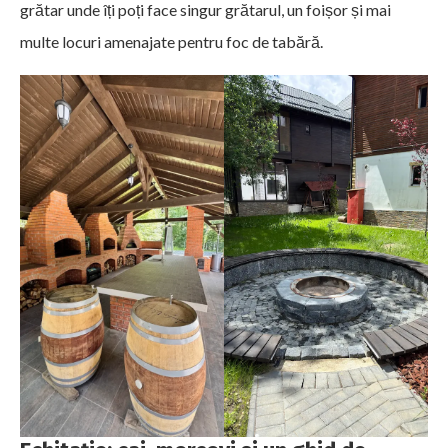
grătar unde îți poți face singur grătarul, un foișor și mai
multe locuri amenajate pentru foc de tabără.