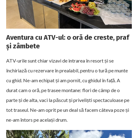
Aventura cu ATV-ul: o oră de creste, praf
și zâmbete
ATV-urile sunt chiar vizavi de intrarea în resort și se
închiriază cu rezervare în prealabil, pentru o tură pe munte
cu ghid. Ne-am echipat și am pornit, cu ghidul în față. A
durat cam o oră, pe trasee montane: flori de câmp de o
parte și de alta, vaci la păscut și priveliști spectaculoase pe
tot traseul. Ne-am oprit pe un deal să facem câteva poze și
ne-am întors pe același drum.