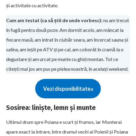
și activitate cu activitate.
Cum am testat (ca să știi de unde vorbesc):
nu am trecut
în fugă pentru două poze. Am dormit acolo, am mâncat la
fiecare masă, am intrat în ciubăr seara, am încercat sauna și
salina, am ieșit pe ATV și pe cal, am coborât în cramă la o
degustare și am urcat pe munte cu ghid montan. Tot ce
citești mai jos am pus pe pielea noastră, în același weekend.
Vezi disponibilitate
a
Sosirea: liniște, lemn și munte
Ultimul drum spre Poiana e scurt și frumos, iar Monterai
apare exact la intrare, între drumul vechi al Poienii și Poiana