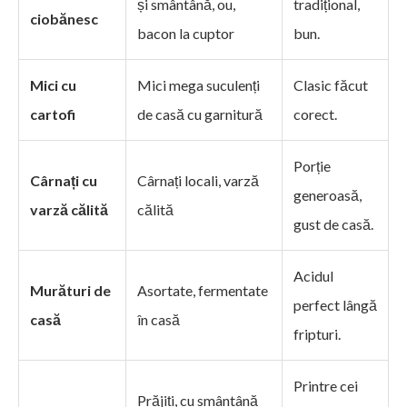
și smântână, ou,
tradițional,
ciobănesc
bacon la cuptor
bun.
Mici cu
Mici mega suculenți
Clasic făcut
cartofi
de casă cu garnitură
corect.
Porție
Cârnați cu
Cârnați locali, varză
generoasă,
varză călită
călită
gust de casă.
Acidul
Murături de
Asortate, fermentate
perfect lângă
casă
în casă
fripturi.
Printre cei
Prăjiți, cu smântână