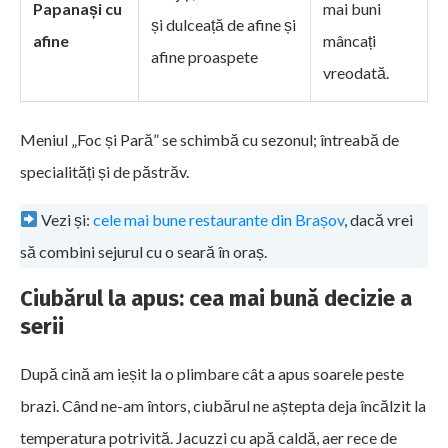
Papanași cu
mai buni
și dulceață de afine și
afine
mâncați
afine proaspete
vreodată.
Meniul „Foc și Pară” se schimbă cu sezonul; întreabă de
specialități și de păstrăv.
Vezi și:
cele mai bune restaurante din Brașov
, dacă vrei
să combini sejurul cu o seară în oraș.
Ciubărul la apus: cea mai bună decizie a
serii
După cină am ieșit la o plimbare cât a apus soarele peste
brazi. Când ne-am întors, ciubărul ne aștepta deja încălzit la
temperatura potrivită. Jacuzzi cu apă caldă, aer rece de