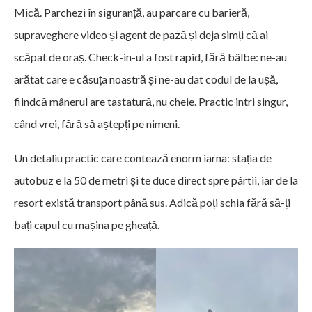
Mică. Parchezi în siguranță, au parcare cu barieră,
supraveghere video și agent de pază și deja simți că ai
scăpat de oraș. Check-in-ul a fost rapid, fără bâlbe: ne-au
arătat care e căsuța noastră și ne-au dat codul de la ușă,
fiindcă mânerul are tastatură, nu cheie. Practic intri singur,
când vrei, fără să aștepți pe nimeni.
Un detaliu practic care contează enorm iarna: stația de
autobuz e la 50 de metri și te duce direct spre pârtii, iar de la
resort există transport până sus. Adică poți schia fără să-ți
bați capul cu mașina pe gheață.