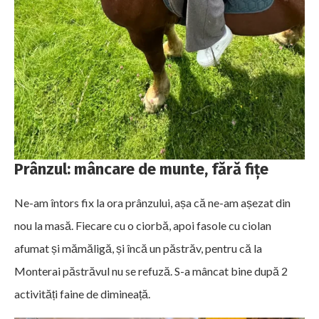
Prânzul: mâncare de munte, fără fițe
Ne-am întors fix la ora prânzului, așa că ne-am așezat din
nou la masă. Fiecare cu o ciorbă, apoi fasole cu ciolan
afumat și mămăligă, și încă un păstrăv, pentru că la
Monterai păstrăvul nu se refuză. S-a mâncat bine după 2
activități faine de dimineață.