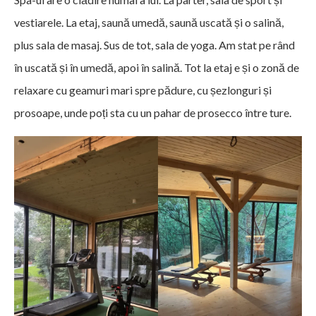
vestiarele. La etaj, saună umedă, saună uscată și o salină,
plus sala de masaj. Sus de tot, sala de yoga. Am stat pe rând
în uscată și în umedă, apoi în salină. Tot la etaj e și o zonă de
relaxare cu geamuri mari spre pădure, cu șezlonguri și
prosoape, unde poți sta cu un pahar de prosecco între ture.