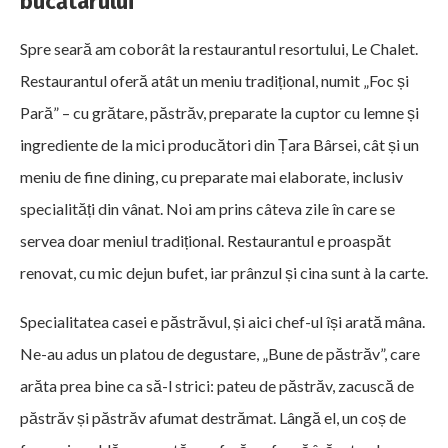
bucătarului
Spre seară am coborât la restaurantul resortului, Le Chalet.
Restaurantul oferă atât un meniu tradițional, numit „Foc și
Pară” – cu grătare, păstrăv, preparate la cuptor cu lemne și
ingrediente de la mici producători din Țara Bârsei, cât și un
meniu de fine dining, cu preparate mai elaborate, inclusiv
specialități din vânat. Noi am prins câteva zile în care se
servea doar meniul tradițional. Restaurantul e proaspăt
renovat, cu mic dejun bufet, iar prânzul și cina sunt à la carte.
Specialitatea casei e păstrăvul, și aici chef-ul își arată mâna.
Ne-au adus un platou de degustare, „Bune de păstrăv”, care
arăta prea bine ca să-l strici: pateu de păstrăv, zacuscă de
păstrăv și păstrăv afumat destrămat. Lângă el, un coș de