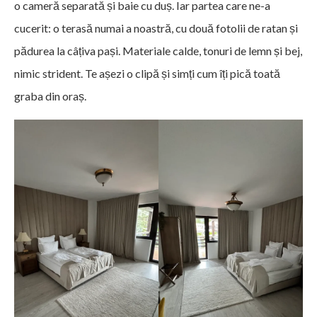
o cameră separată și baie cu duș. Iar partea care ne-a
cucerit: o terasă numai a noastră, cu două fotolii de ratan și
pădurea la câțiva pași. Materiale calde, tonuri de lemn și bej,
nimic strident. Te așezi o clipă și simți cum îți pică toată
graba din oraș.