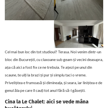
Cel mai bun loc din tot studioul? Terasa. Noi venim dintr-un
bloc din București, cu claxoane sub geam și vecini deasupra,
așa că aici a fost fix ce ne trebuia. Te așezi pe unul din
scaune, te uiți la brazi și pur și simplu taci o vreme.
Priveliștea e frumoasă și dimineața, și seara, iar liniștea e de
genul ăla pe care îl cauți tot anul fără să-l găsești.
Cina la Le Chalet: aici se vede mâna