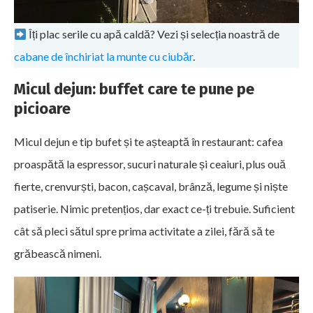
Îți plac serile cu apă caldă? Vezi și selecția noastră de
cabane de închiriat la munte cu ciubăr
.
Micul dejun: buffet care te pune pe
picioare
Micul dejun e tip bufet și te așteaptă în restaurant: cafea
proaspătă la espressor, sucuri naturale și ceaiuri, plus ouă
fierte, crenvurști, bacon, cașcaval, brânză, legume și niște
patiserie. Nimic pretențios, dar exact ce-ți trebuie. Suficient
cât să pleci sătul spre prima activitate a zilei, fără să te
grăbească nimeni.