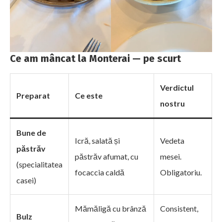
Ce am mâncat la Monterai — pe scurt
Verdictul
Preparat
Ce este
nostru
Bune de
Icră, salată și
Vedeta
păstrăv
păstrăv afumat, cu
mesei.
(specialitatea
focaccia caldă
Obligatoriu.
casei)
Mămăligă cu brânză
Consistent,
Bulz