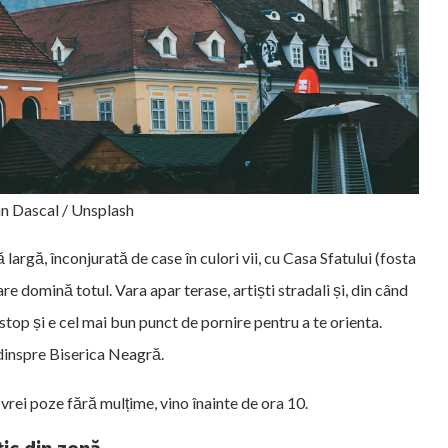
an Dascal / Unsplash
 largă, înconjurată de case în culori vii, cu Casa Sfatului (fosta
are domină totul. Vara apar terase, artiști stradali și, din când
-stop și e cel mai bun punct de pornire pentru a te orienta.
 dinspre Biserica Neagră.
rei poze fără mulțime, vino înainte de ora 10.