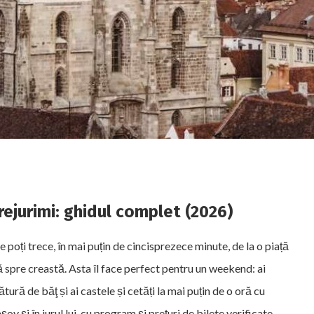
prejurimi: ghidul complet (2026)
poți trece, în mai puțin de cincisprezece minute, de la o piață
ă spre creastă. Asta îl face perfect pentru un weekend: ai
ătură de băţ și ai castele și cetăți la mai puțin de o oră cu
șov și în jurul lui, cu program și prețuri de bilete verificate