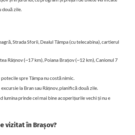
 două zile.
eagră, Strada Sforii, Dealul Tâmpa (cu telecabina), cartierul
tea Râșnov (~17 km), Poiana Brașov (~12 km), Canionul 7
i potecile spre Tâmpa nu costă nimic.
o excursie la Bran sau Râșnov, planifică două zile.
lumina prinde cel mai bine acoperișurile vechi și nu e
e vizitat în Brașov?