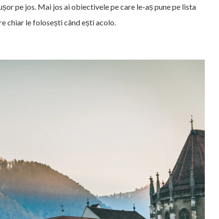
șor pe jos. Mai jos ai obiectivele pe care le-aș pune pe lista
re chiar le folosești când ești acolo.