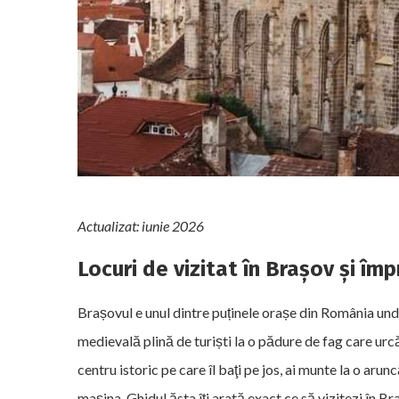
Actualizat: iunie 2026
Locuri de vizitat în Brașov și îm
Brașovul e unul dintre puținele orașe din România unde 
medievală plină de turiști la o pădure de fag care urc
centru istoric pe care îl baţi pe jos, ai munte la o arunc
mașina. Ghidul ăsta îți arată exact ce să vizitezi în Bra