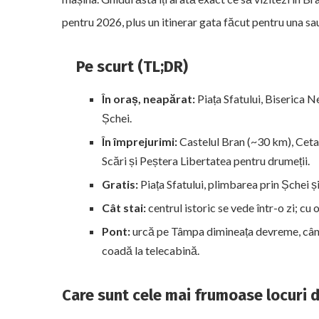
pentru 2026, plus un itinerar gata făcut pentru una sau
Pe scurt (TL;DR)
În oraș, neapărat:
Piața Sfatului, Biserica N
Șchei.
În împrejurimi:
Castelul Bran (~30 km), Ceta
Scări și Peștera Libertatea pentru drumeții.
Gratis:
Piața Sfatului, plimbarea prin Șchei ș
Cât stai:
centrul istoric se vede într-o zi; cu 
Pont:
urcă pe Tâmpa dimineața devreme, când 
coadă la telecabină.
Care sunt cele mai frumoase locuri d