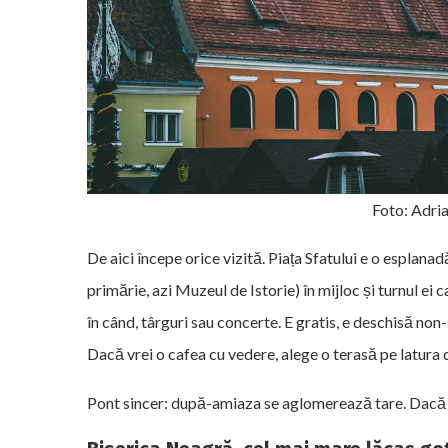
Foto: Adri
De aici începe orice vizită. Piața Sfatului e o esplanadă
primărie, azi Muzeul de Istorie) în mijloc și turnul ei c
în când, târguri sau concerte. E gratis, e deschisă non
Dacă vrei o cafea cu vedere, alege o terasă pe latura
Pont sincer: după-amiaza se aglomerează tare. Dacă v