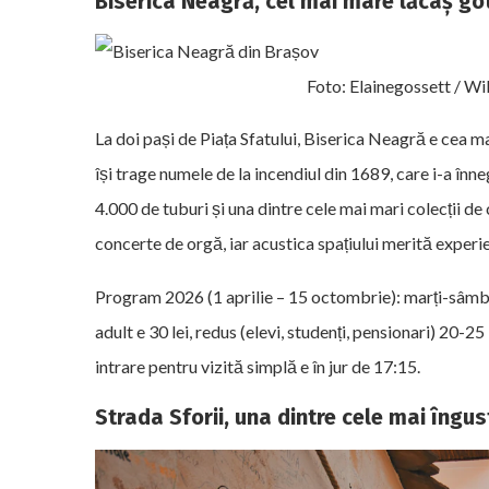
Biserica Neagră, cel mai mare lăcaș got
Foto: Elainegossett / 
La doi pași de Piața Sfatului, Biserica Neagră e cea m
își trage numele de la incendiul din 1689, care i-a în
4.000 de tuburi și una dintre cele mai mari colecții de
concerte de orgă, iar acustica spațiului merită experie
Program 2026 (1 aprilie – 15 octombrie): marți-sâmbă
adult e 30 lei, redus (elevi, studenți, pensionari) 20-25 l
intrare pentru vizită simplă e în jur de 17:15.
Strada Sforii, una dintre cele mai îngu