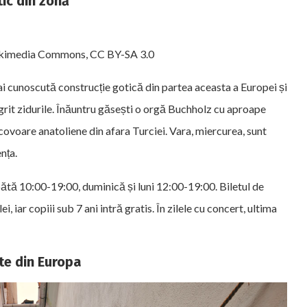
ic din zonă
Wikimedia Commons, CC BY-SA 3.0
ai cunoscută construcție gotică din partea aceasta a Europei și
negrit zidurile. Înăuntru găsești o orgă Buchholz cu aproape
 covoare anatoliene din afara Turciei. Vara, miercurea, sunt
nța.
tă 10:00-19:00, duminică și luni 12:00-19:00. Biletul de
ei, iar copiii sub 7 ani intră gratis. În zilele cu concert, ultima
ste din Europa