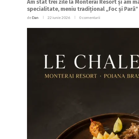
Am stat trei zile la Monterai Resort și am mâ
specialitate, meniu tradițional „Foc și Pară"
de
Dan
22 iunie 2026
0 comentarii