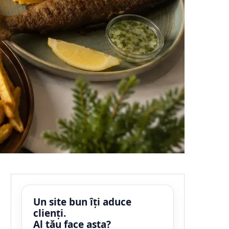
Un site bun îți aduce
clienți.
Al tău face asta?