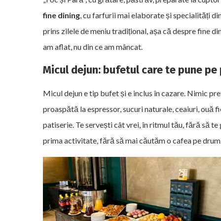
fine dining
, cu farfurii mai elaborate și specialități d
prins zilele de meniu tradițional, așa că despre fine din
am aflat, nu din ce am mâncat.
Micul dejun: bufetul care te pune pe 
Micul dejun e tip bufet și e inclus în cazare. Nimic pre
proaspătă la espressor, sucuri naturale, ceaiuri, ouă f
patiserie. Te servești cât vrei, în ritmul tău, fără să
prima activitate, fără să mai căutăm o cafea pe drum