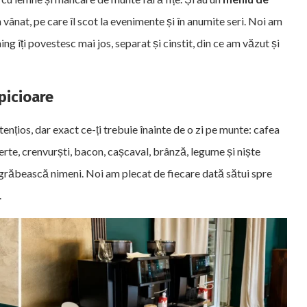
in vânat, pe care îl scot la evenimente și în anumite seri. Noi am
ing îți povestesc mai jos, separat și cinstit, din ce am văzut și
picioare
tențios, dar exact ce-ți trebuie înainte de o zi pe munte: cafea
ierte, crenvurști, bacon, cașcaval, brânză, legume și niște
 te grăbească nimeni. Noi am plecat de fiecare dată sătui spre
.