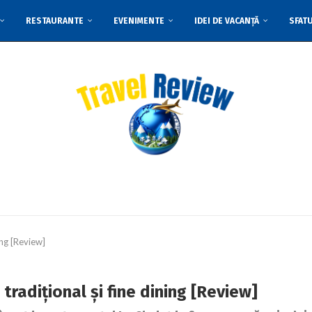
RESTAURANTE
EVENIMENTE
IDEI DE VACANȚĂ
SFAT
ing [Review]
radițional și fine dining [Review]