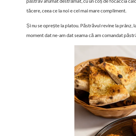
păstrăv afumat destrămat, cu un coș de focaccia cald
tăcere, ceea ce la noi e cel mai mare compliment.
Și nu se oprește la platou. Păstrăvul revine la prânz, l
moment dat ne-am dat seama că am comandat păstrăv la