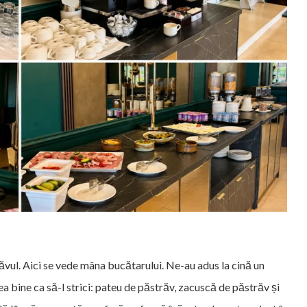
ăvul. Aici se vede mâna bucătarului. Ne-au adus la cină un
a bine ca să-l strici: pateu de păstrăv, zacuscă de păstrăv și