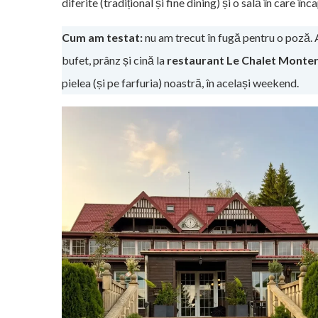
diferite (tradițional și fine dining) și o sală în care înc
Cum am testat:
nu am trecut în fugă pentru o poză. 
bufet, prânz și cină la
restaurant Le Chalet Monter
pielea (și pe farfuria) noastră, în același weekend.