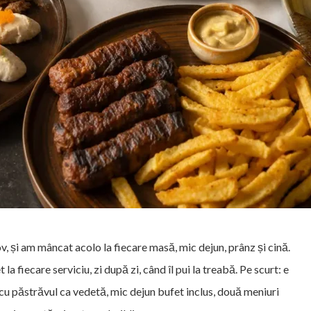
ov, și am mâncat acolo la fiecare masă, mic dejun, prânz și cină.
 fiecare serviciu, zi după zi, când îl pui la treabă. Pe scurt: e
, cu păstrăvul ca vedetă, mic dejun bufet inclus, două meniuri