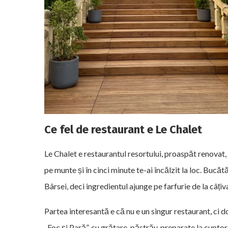
Ce fel de restaurant e Le Chalet
Le Chalet e restaurantul resortului, proaspăt renovat, 
pe munte și în cinci minute te-ai încălzit la loc. Bucă
Bârsei, deci ingredientul ajunge pe farfurie de la câțiv
Partea interesantă e că nu e un singur restaurant, ci 
„Foc și Pară”, cu grătare, păstrăv, preparate la cupto