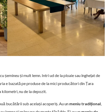
cu șemineu și mult lemn. Intri ud de la ploaie sau înghețat de
tăria e bazată pe produse de la mici producători din Țara
a kilometri, nu de la depozit.
două bucătării sub același acoperiș. Au un
meniu tradițional
,
r cu lemne și mâncare de munte fără fițe. Și au un
meniu de