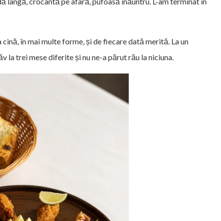
ă lângă, crocantă pe afară, pufoasă înăuntru. L-am terminat în
a cină, în mai multe forme, și de fiecare dată merită. La un
 trei mese diferite și nu ne-a părut rău la niciuna.