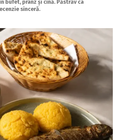
n bufet, prânz și cină. Păstrăv ca
Recenzie sinceră.