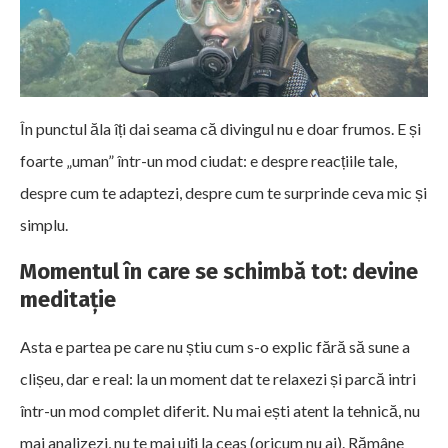
În punctul ăla îți dai seama că divingul nu e doar frumos. E și
foarte „uman” într-un mod ciudat: e despre reacțiile tale,
despre cum te adaptezi, despre cum te surprinde ceva mic și
simplu.
Momentul în care se schimbă tot: devine
meditație
Asta e partea pe care nu știu cum s-o explic fără să sune a
clișeu, dar e real: la un moment dat te relaxezi și parcă intri
într-un mod complet diferit. Nu mai ești atent la tehnică, nu
mai analizezi, nu te mai uiți la ceas (oricum nu ai). Rămâne