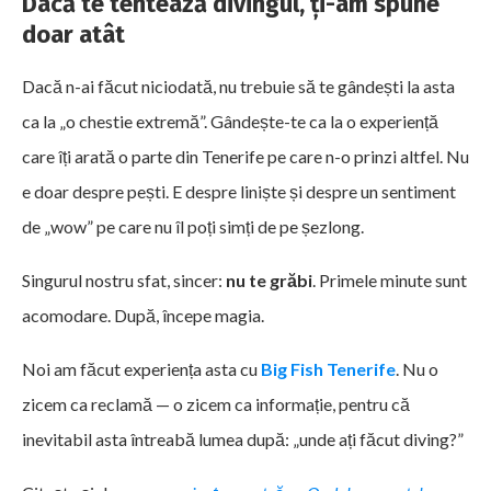
Dacă te tentează divingul, ți-am spune
doar atât
Dacă n-ai făcut niciodată, nu trebuie să te gândești la asta
ca la „o chestie extremă”. Gândește-te ca la o experiență
care îți arată o parte din Tenerife pe care n-o prinzi altfel. Nu
e doar despre pești. E despre liniște și despre un sentiment
de „wow” pe care nu îl poți simți de pe șezlong.
Singurul nostru sfat, sincer:
nu te grăbi
. Primele minute sunt
acomodare. După, începe magia.
Noi am făcut experiența asta cu
Big Fish Tenerife
. Nu o
zicem ca reclamă — o zicem ca informație, pentru că
inevitabil asta întreabă lumea după: „unde ați făcut diving?”