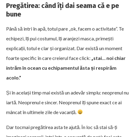
Pregătirea: când îți dai seama că e pe
bune
Până să intri în apă, totul pare „ok, facem o activitate”. Te
echipezi, îți pui costumul, îți aranjezi masca, primești
explicații, totul e clar și organizat. Dar există un moment
foarte specific în care creierul face click:
„stai… noi chiar
intrăm în ocean cu echipamentul ăsta și respirăm
acolo.”
Și în același timp mai există un adevăr simplu: neoprenul nu
iartă. Neoprenul e sincer. Neoprenul îți spune exact ce ai
mâncat în ultimele zile de vacanță.
Dar tocmai pregătirea asta te ajută. În loc să stai să-ți
imaginezi scenarii, intri într-o secvență de pași: faci asta,