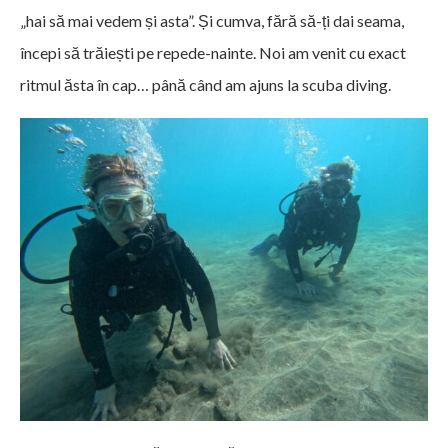
„hai să mai vedem și asta”. Și cumva, fără să-ți dai seama,
începi să trăiești pe repede-nainte. Noi am venit cu exact
ritmul ăsta în cap… până când am ajuns la scuba diving.