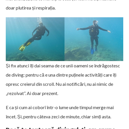
doar plutirea și respirația.
Și fix atunci îți dai seama de ce unii oameni se îndrăgostesc
de diving: pentru că e una dintre puținele activități care îți
opresc creierul din scroll. Nu ai notificări, nu ai nimic de
„rezolvat”. Ai doar prezent.
E ca și cum ai coborî într-o lume unde timpul merge mai
încet. Și, pentru câteva zeci de minute, chiar simți asta.