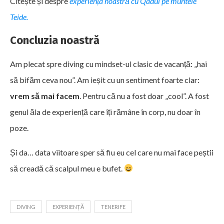
Citește și despre
experiența noastră cu Qadul pe muntele
Teide.
Concluzia noastră
Am plecat spre diving cu mindset-ul clasic de vacanță: „hai
să bifăm ceva nou”. Am ieșit cu un sentiment foarte clar:
vrem să mai facem
. Pentru că nu a fost doar „cool”. A fost
genul ăla de experiență care îți rămâne în corp, nu doar în
poze.
Și da… data viitoare sper să fiu eu cel care nu mai face peștii
să creadă că scalpul meu e bufet.
DIVING
EXPERIENȚĂ
TENERIFE