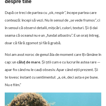
despre tine
După ce treci de partea cu „ok, respir”, începe partea care
contează: începi să vezi. Nu în sensul de „se vede frumos”, ci
în sensul că observi detalii, mișcări, culori, texturi. Și-ți dai
seama că oceanul nu e un „fundal albastru”. E un oraș întreg,
doar că fără zgomot și fără grabă.
Noi am avut noroc de genul ăla de moment care îți rămâne în
cap: un
căluț de mare
. Și știi cum e cu lucrurile astea rare —
apar fix când nu le cauți obsesiv. Apar când ești prezent. Și
te lovesc instant cu sentimentul: „a, ok, deci asta e pe bune.
Nu e film.”