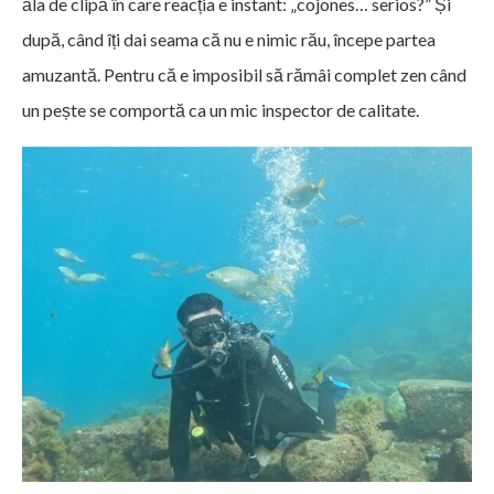
ăla de clipă în care reacția e instant: „cojones… serios?” Și
după, când îți dai seama că nu e nimic rău, începe partea
amuzantă. Pentru că e imposibil să rămâi complet zen când
un pește se comportă ca un mic inspector de calitate.