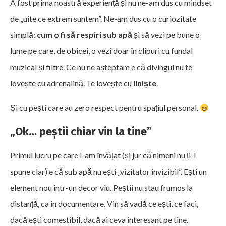
A fost prima noastră experiență și nu ne-am dus cu mindset
de „uite ce extrem suntem”. Ne-am dus cu o curiozitate
simplă:
cum o fi să respiri sub apă
și să vezi pe bune o
lume pe care, de obicei, o vezi doar în clipuri cu fundal
muzical și filtre. Ce nu ne așteptam e că divingul nu te
lovește cu adrenalină. Te lovește cu
liniște
.
Și cu pești care au zero respect pentru spațiul personal.
„Ok… peștii chiar vin la tine”
Primul lucru pe care l-am învățat (și jur că nimeni nu ți-l
spune clar) e că sub apă nu ești „vizitator invizibil”. Ești un
element nou într-un decor viu. Peștii nu stau frumos la
distanță, ca în documentare. Vin să vadă ce ești, ce faci,
dacă ești comestibil, dacă ai ceva interesant pe tine.