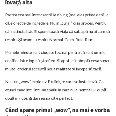
învață alta
Partea cea mai interesantă la diving (mai ales prima dată) e
că e o lecție de încredere. Nu în „curaj”, ci în proces. Pentru
că instinctul tău îți spune toată viața că sub apă nu ai cum să
respiri. Și acum… respiri. Normal. Calm. Bule. Ritm.
Primele minute sunt ciudate tocmai pentru că sunt un mic
conflict între logică și reflex. Și apoi se întâmplă ceva super
mișto: creierul acceptă noua realitate și începe să tacă.
Nu e un „wow” exploziv. E o liniște care se instalează. Ca
atunci când intri într-un spațiu în care nu ai semnal și, după
două minute, îți dai seama că e perfect.
Când apare primul „wow”, nu mai e vorba