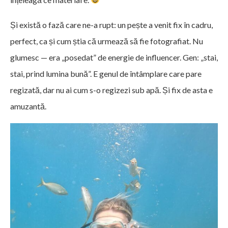
Și există o fază care ne-a rupt: un pește a venit fix în cadru,
perfect, ca și cum știa că urmează să fie fotografiat. Nu
glumesc — era „posedat” de energie de influencer. Gen: „stai,
stai, prind lumina bună”. E genul de întâmplare care pare
regizată, dar nu ai cum s-o regizezi sub apă. Și fix de asta e
amuzantă.