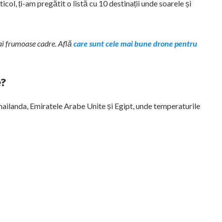
col, ți-am pregătit o listă cu 10 destinații unde soarele și
mai frumoase cadre. Află
care sunt cele mai bune drone pentru
e?
Thailanda, Emiratele Arabe Unite și Egipt, unde temperaturile