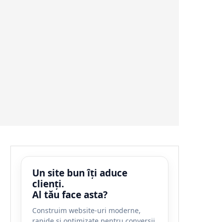
Un site bun îți aduce
clienți.
Al tău face asta?
Construim website-uri moderne,
rapide și optimizate pentru conversii.