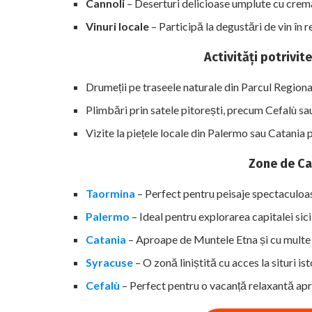
Cannoli
– Deserturi delicioase umplute cu cremă
Vinuri locale
– Participă la degustări de vin în 
Activități potrivi
Drumeții pe traseele naturale din Parcul Regiona
Plimbări prin satele pitorești, precum Cefalù sa
Vizite la piețele locale din Palermo sau Catania 
Zone de C
Taormina
– Perfect pentru peisaje spectaculoase 
Palermo
– Ideal pentru explorarea capitalei sicil
Catania
– Aproape de Muntele Etna și cu multe 
Syracuse
– O zonă liniștită cu acces la situri ist
Cefalù
– Perfect pentru o vacanță relaxantă apr