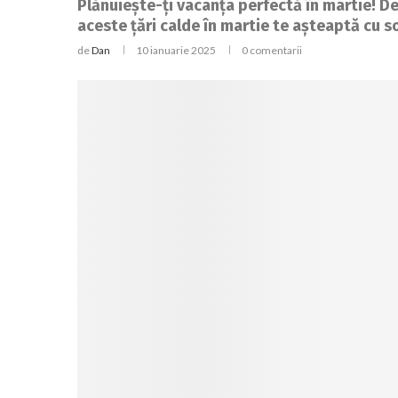
Plănuiește-ți vacanța perfectă în martie! De 
aceste țări calde în martie te așteaptă cu so
de
Dan
10 ianuarie 2025
0 comentarii