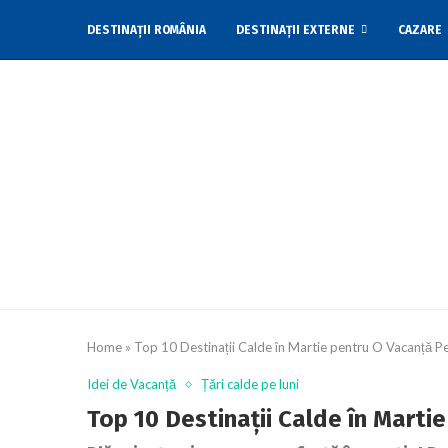
DESTINAȚII ROMÂNIA
DESTINAȚII EXTERNE
CAZARE
CONTACTEAZĂ-NE
Home
»
Top 10 Destinații Calde în Martie pentru O Vacanță P
Idei de Vacanță
Țări calde pe luni
Top 10 Destinații Calde în Marti