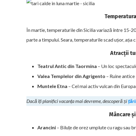
Temperatura 
În martie, temperaturile din Sicilia variază între 15-2
parte a timpului. Seara, temperaturile scad ușor, așa că
Atracții t
Teatrul Antic din Taormina
– Un loc spectaculo
Valea Templelor din Agrigento
– Ruine antice
Muntele Etna
– Cel mai activ vulcan din Europa,
Dacă îți planifici vacanța mai devreme, descoperă și
țări
Mâncare și
Arancini
– Biluțe de orez umplute cu ragu sau brâ