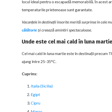
locul ideal pentru o escapadă memorabilă. În acest arti
temperaturile prietenoase sunt garantate.
Vacanțele în destinații însorite merită surprinse în cele 
călătorie
și creează amintiri spectaculoase.
Unde este cel mai cald în luna marti
Cel mai cald în luna martie este în destinații precum 
ajung între 25-35°C.
Cuprins:
Italia (Sicilia)
Egipt
Cipru
Maroc