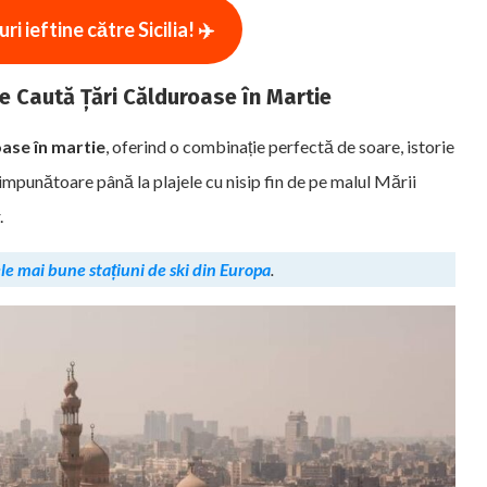
i ieftine către Sicilia! ✈️
ce Caută Țări Călduroase în Martie
oase în martie
, oferind o combinație perfectă de soare, istorie
impunătoare până la plajele cu nisip fin de pe malul Mării
.
le mai bune stațiuni de ski din Europa
.