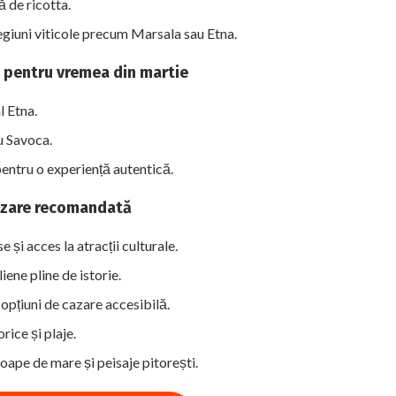
 de ricotta.
regiuni viticole precum Marsala sau Etna.
te pentru vremea din martie
l Etna.
u Savoca.
pentru o experiență autentică.
azare recomandată
și acces la atracții culturale.
iene pline de istorie.
opțiuni de cazare accesibilă.
orice și plaje.
oape de mare și peisaje pitorești.