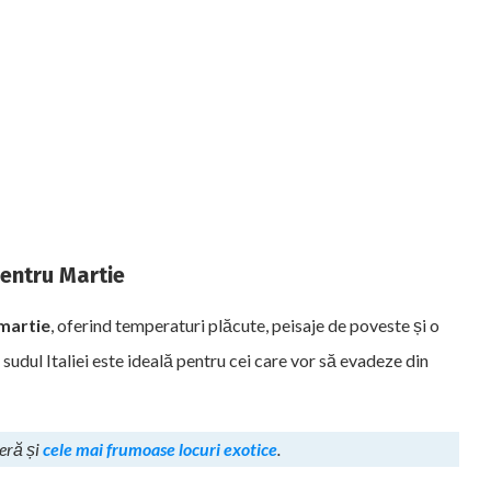
 pentru Martie
 martie
, oferind temperaturi plăcute, peisaje de poveste și o
udul Italiei este ideală pentru cei care vor să evadeze din
peră și
cele mai frumoase locuri exotice
.