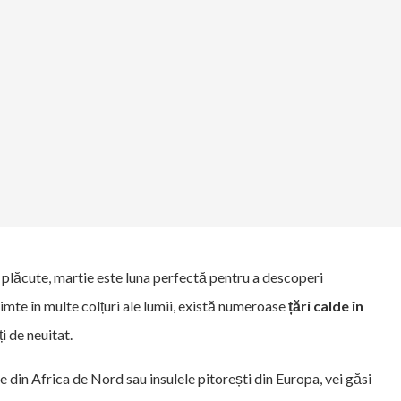
 plăcute, martie este luna perfectă pentru a descoperi
simte în multe colțuri ale lumii, există numeroase
țări calde în
i de neuitat.
te din Africa de Nord sau insulele pitorești din Europa, vei găsi