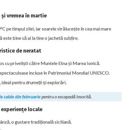
și vremea în martie
0°C pe timpul zilei, iar soarele strălucește în cea mai mare
 este bine să ai la tine o jachetă subțire.
uristice de neratat
s cu priveliști către Muntele Etna și Marea Ionică.
 spectaculoase incluse în Patrimoniul Mondial UNESCO.
 ideal pentru drumeții și explorări.
le calde din februarie
pentru o escapadă însorită.
 experiențe locale
nză, o gustare tradițională siciliană.