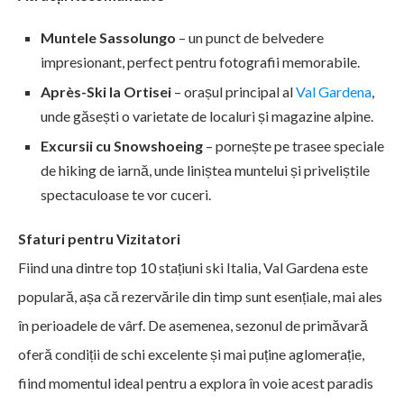
Muntele Sassolungo
– un punct de belvedere
impresionant, perfect pentru fotografii memorabile.
Après-Ski la Ortisei
– orașul principal al
Val Gardena
,
unde găsești o varietate de localuri și magazine alpine.
Excursii cu Snowshoeing
– pornește pe trasee speciale
de hiking de iarnă, unde liniștea muntelui și priveliștile
spectaculoase te vor cuceri.
Sfaturi pentru Vizitatori
Fiind una dintre top 10 stațiuni ski Italia, Val Gardena este
populară, așa că rezervările din timp sunt esențiale, mai ales
în perioadele de vârf. De asemenea, sezonul de primăvară
oferă condiții de schi excelente și mai puține aglomerație,
fiind momentul ideal pentru a explora în voie acest paradis