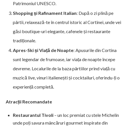
Patrimoniul UNESCO.
Shopping și Rafinament Italian
: După o zi plină pe
pârtii, relaxează-te în centrul istoric al Cortinei, unde vei
găsi boutique-uri elegante, cafenele și restaurante
tradiționale.
Apres-Ski și Viață de Noapte
: Apusurile din Cortina
sunt legendar de frumoase, iar viața de noapte începe
devreme. Localurile de la baza pârtiilor prind viață cu
muzică live, vinuri italienești și cocktailuri, oferindu-ți o
experiență completă.
Atracții Recomandate
Restaurantul Tivoli
– un loc premiat cu stele Michelin
unde poți savura mâncăruri gourmet inspirate din