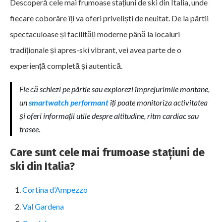
Descoperă cele mai frumoase stațiuni de ski din Italia, unde
fiecare coborâre îți va oferi priveliști de neuitat. De la pârtii
spectaculoase și facilități moderne până la localuri
tradiționale și apres-ski vibrant, vei avea parte de o
experiență completă și autentică.
Fie că schiezi pe pârtie sau explorezi împrejurimile montane,
un
smartwatch performant
îți poate monitoriza activitatea
și oferi informații utile despre altitudine, ritm cardiac sau
trasee.
Care sunt cele mai frumoase stațiuni de
ski din Italia?
Cortina d’Ampezzo
Val Gardena