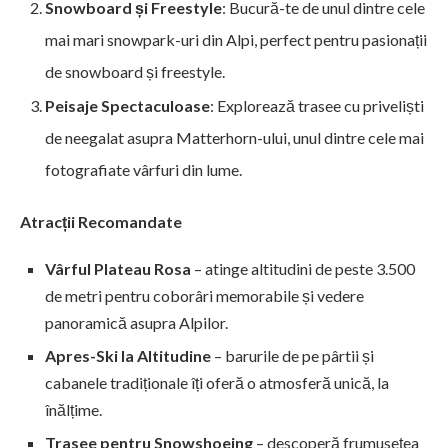
Snowboard și Freestyle
: Bucură-te de unul dintre cele
mai mari snowpark-uri din Alpi, perfect pentru pasionații
de snowboard și freestyle.
Peisaje Spectaculoase
: Explorează trasee cu priveliști
de neegalat asupra Matterhorn-ului, unul dintre cele mai
fotografiate vârfuri din lume.
Atracții Recomandate
Vârful Plateau Rosa
– atinge altitudini de peste 3.500
de metri pentru coborâri memorabile și vedere
panoramică asupra Alpilor.
Apres-Ski la Altitudine
– barurile de pe pârtii și
cabanele tradiționale îți oferă o atmosferă unică, la
înălțime.
Trasee pentru Snowshoeing
– descoperă frumusețea