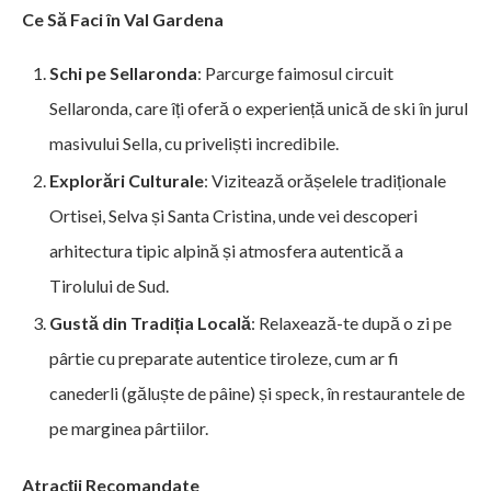
Ce Să Faci în Val Gardena
Schi pe Sellaronda
: Parcurge faimosul circuit
Sellaronda, care îți oferă o experiență unică de ski în jurul
masivului Sella, cu priveliști incredibile.
Explorări Culturale
: Vizitează orășelele tradiționale
Ortisei, Selva și Santa Cristina, unde vei descoperi
arhitectura tipic alpină și atmosfera autentică a
Tirolului de Sud.
Gustă din Tradiția Locală
: Relaxează-te după o zi pe
pârtie cu preparate autentice tiroleze, cum ar fi
canederli (găluște de pâine) și speck, în restaurantele de
pe marginea pârtiilor.
Atracții Recomandate