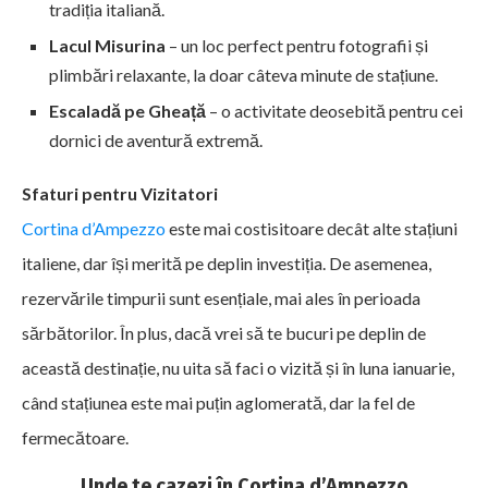
tradiția italiană.
Lacul Misurina
– un loc perfect pentru fotografii și
plimbări relaxante, la doar câteva minute de stațiune.
Escaladă pe Gheață
– o activitate deosebită pentru cei
dornici de aventură extremă.
Sfaturi pentru Vizitatori
Cortina d’Ampezzo
este mai costisitoare decât alte stațiuni
italiene, dar își merită pe deplin investiția. De asemenea,
rezervările timpurii sunt esențiale, mai ales în perioada
sărbătorilor. În plus, dacă vrei să te bucuri pe deplin de
această destinație, nu uita să faci o vizită și în luna ianuarie,
când stațiunea este mai puțin aglomerată, dar la fel de
fermecătoare.
Unde te cazezi în Cortina d’Ampezzo