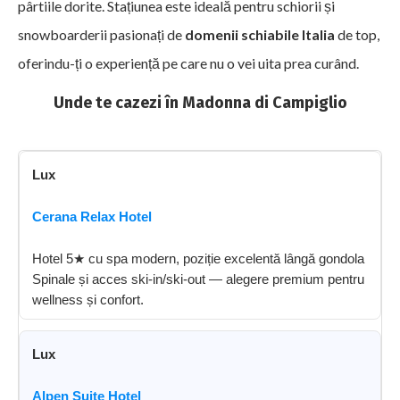
pârtiile dorite. Stațiunea este ideală pentru schiorii și
snowboarderii pasionați de
domenii schiabile Italia
de top,
oferindu-ți o experiență pe care nu o vei uita prea curând.
Unde te cazezi în Madonna di Campiglio
Lux
Cerana Relax Hotel
Hotel 5★ cu spa modern, poziție excelentă lângă gondola
Spinale și acces ski-in/ski-out — alegere premium pentru
wellness și confort.
Lux
Alpen Suite Hotel