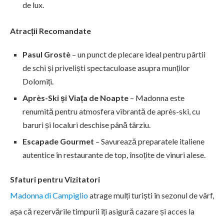
de lux.
Atracții Recomandate
Pasul Grostè
– un punct de plecare ideal pentru pârtii
de schi și priveliști spectaculoase asupra munților
Dolomiți.
Après-Ski și Viața de Noapte
– Madonna este
renumită pentru atmosfera vibrantă de après-ski, cu
baruri și localuri deschise până târziu.
Escapade Gourmet
– Savurează preparatele italiene
autentice în restaurante de top, însoțite de vinuri alese.
Sfaturi pentru Vizitatori
Madonna di Campiglio
atrage mulți turiști în sezonul de vârf,
așa că rezervările timpurii îți asigură cazare și acces la