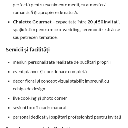
perfectă pentru evenimente medii, cu atmosferă
romantică și apropiere de natură.
Chalette Gourmet
– capacitate între
20 și 50 invitați
,
spațiu intim pentru micro-wedding, ceremonii restrânse
sau petreceri tematice.
Servicii și facilități
meniuri personalizate realizate de bucătari proprii
event planner și coordonare completă
decor floral și concept vizual stabilit împreună cu
echipa de design
live cooking și photo corner
sesiuni foto în cadru natural
personal dedicat și ospătari profesioniști pentru invitați