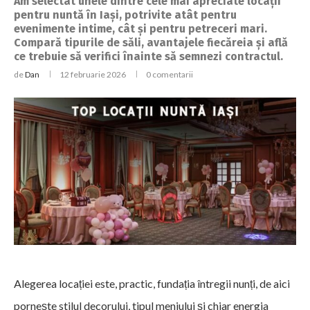
Am selectat unele dintre cele mai apreciate locații
pentru nuntă în Iași, potrivite atât pentru
evenimente intime, cât și pentru petreceri mari.
Compară tipurile de săli, avantajele fiecăreia și află
ce trebuie să verifici înainte să semnezi contractul.
de
Dan
12 februarie 2026
0 comentarii
Alegerea locației este, practic, fundația întregii nunți, de aici
pornește stilul decorului, tipul meniului și chiar energia