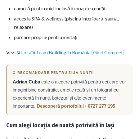
cameră pentru miri inclusă în noaptea nunții
acces la SPA & wellness (piscină interioară, saună,
relaxare)
parcare proprie pentru invitați
Vezi și
Locații Team Building în România [Ghid Complet]
O RECOMANDARE PENTRU ZIUA NUNȚII
Adrian Cuba
este o alegere potrivită pentru cei care vor
imagini bine construite, emoție reală și un fotograf cu
experiență în nunți, botezuri și alte evenimente
importante.
Descoperă portofoliul
•
0727 277 195
Cum alegi locația de nuntă potrivită în Iași