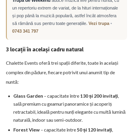
Trupa de Weekend
aduce muzică live pentru nuntă, cu
un repertoriu extrem de variat, de la hituri internaționale
și pop până la muzică populară, astfel încât atmosfera
să rămână sus pentru toate generațiile.
Vezi trupa
•
0743 341 797
3 locații în același cadru natural
Chalette Events oferă trei spații diferite, toate în același
complex din pădure, fiecare potrivit unui anumit tip de
nuntă:
Glass Garden
– capacitate între
130 și 200 invitați
,
sală premium cu geamuri panoramice și acoperiș
retractabil, ideală pentru nunți elegante cu multă lumină
naturală, indoor sau semi-outdoor.
Forest View
– capacitate între
50 și 120 invitați
,