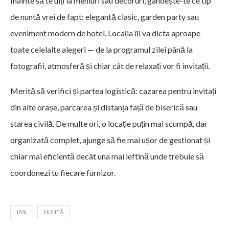
Înainte să te uiți la meniuri sau decoruri, gândește-te ce tip
de nuntă vrei de fapt: elegantă clasic, garden party sau
eveniment modern de hotel. Locația îți va dicta aproape
toate celelalte alegeri — de la programul zilei până la
fotografii, atmosferă și chiar cât de relaxați vor fi invitații.
Merită să verifici și partea logistică: cazarea pentru invitați
din alte orașe, parcarea și distanța față de biserică sau
starea civilă. De multe ori, o locație puțin mai scumpă, dar
organizată complet, ajunge să fie mai ușor de gestionat și
chiar mai eficientă decât una mai ieftină unde trebuie să
coordonezi tu fiecare furnizor.
IASI
NUNTĂ