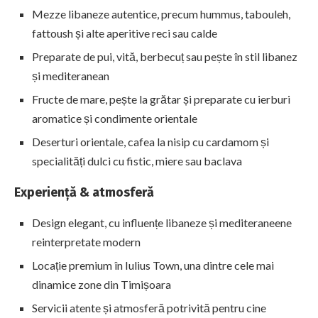
Mezze libaneze autentice, precum hummus, tabouleh,
fattoush și alte aperitive reci sau calde
Preparate de pui, vită, berbecuț sau pește în stil libanez
și mediteranean
Fructe de mare, pește la grătar și preparate cu ierburi
aromatice și condimente orientale
Deserturi orientale, cafea la nisip cu cardamom și
specialități dulci cu fistic, miere sau baclava
Experiență & atmosferă
Design elegant, cu influențe libaneze și mediteraneene
reinterpretate modern
Locație premium în Iulius Town, una dintre cele mai
dinamice zone din Timișoara
Servicii atente și atmosferă potrivită pentru cine