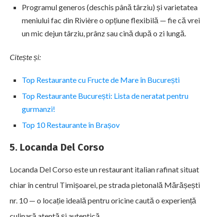
Programul generos (deschis până târziu) și varietatea
meniului fac din Rivière o opțiune flexibilă — fie că vrei
un mic dejun târziu, prânz sau cină după o zi lungă.
Citește și:
Top Restaurante cu Fructe de Mare în București
Top Restaurante București: Lista de neratat pentru
gurmanzi!
Top 10 Restaurante în Brașov
5. Locanda Del Corso
Locanda Del Corso este un restaurant italian rafinat situat
chiar în centrul Timișoarei, pe strada pietonală Mărășești
nr. 10 — o locație ideală pentru oricine caută o experiență
culinară atentă și autentică.