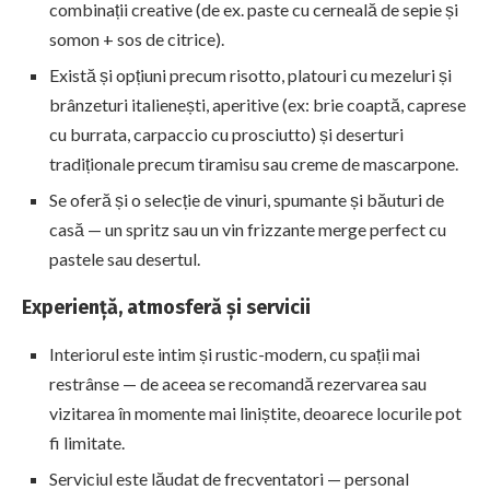
combinații creative (de ex. paste cu cerneală de sepie și
somon + sos de citrice).
Există și opțiuni precum risotto, platouri cu mezeluri și
brânzeturi italienești, aperitive (ex: brie coaptă, caprese
cu burrata, carpaccio cu prosciutto) și deserturi
tradiționale precum tiramisu sau creme de mascarpone.
Se oferă și o selecție de vinuri, spumante și băuturi de
casă — un spritz sau un vin frizzante merge perfect cu
pastele sau desertul.
Experiență, atmosferă și servicii
Interiorul este intim și rustic-modern, cu spații mai
restrânse — de aceea se recomandă rezervarea sau
vizitarea în momente mai liniștite, deoarece locurile pot
fi limitate.
Serviciul este lăudat de frecventatori — personal