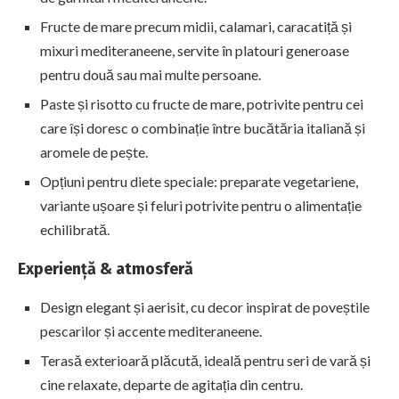
Fructe de mare precum midii, calamari, caracatiță și
mixuri mediteraneene, servite în platouri generoase
pentru două sau mai multe persoane.
Paste și risotto cu fructe de mare, potrivite pentru cei
care își doresc o combinație între bucătăria italiană și
aromele de pește.
Opțiuni pentru diete speciale: preparate vegetariene,
variante ușoare și feluri potrivite pentru o alimentație
echilibrată.
Experiență & atmosferă
Design elegant și aerisit, cu decor inspirat de poveștile
pescarilor și accente mediteraneene.
Terasă exterioară plăcută, ideală pentru seri de vară și
cine relaxate, departe de agitația din centru.