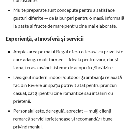
consistente.
Multe preparate sunt concepute pentru a satisface
gusturi diferite — de la burgeri pentru o masă informală,
la paste și fructe de mare pentru cine mai elaborate.
Experiență, atmosferă și servicii
Amplasarea pe malul Begăi oferă o terasă cu priveliște
care adaugă mult farmec — ideală pentru vara, dar și
iarna, terasa având sisteme de acoperire/încălzire.
Designul modern, indoor/outdoor și ambianța relaxată
fac din Rivière un spațiu potrivit atât pentru prânzuri
casual, cât și pentru cine romantice sau întâlniri cu
prietenii.
Personalul este, de regulă, apreciat — mulţi clienți
remarcă servicii prietenoase și recomandări bune
privind meniul.