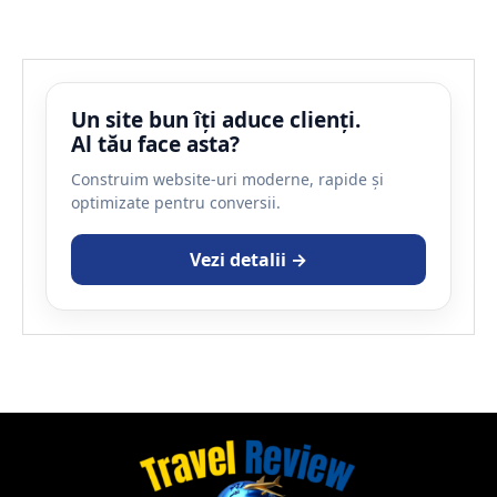
Un site bun îți aduce clienți.
Al tău face asta?
Construim website-uri moderne, rapide și
optimizate pentru conversii.
Vezi detalii →