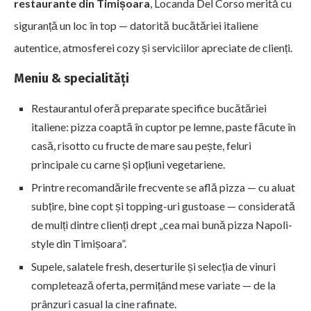
restaurante din Timișoara
, Locanda Del Corso merită cu
siguranță un loc în top — datorită bucătăriei italiene
autentice, atmosferei cozy și serviciilor apreciate de clienți.
Meniu & specialități
Restaurantul oferă preparate specifice bucătăriei
italiene: pizza coaptă în cuptor pe lemne, paste făcute în
casă, risotto cu fructe de mare sau pește, feluri
principale cu carne și opțiuni vegetariene.
Printre recomandările frecvente se află pizza — cu aluat
subțire, bine copt și topping-uri gustoase — considerată
de mulți dintre clienți drept „cea mai bună pizza Napoli-
style din Timișoara”.
Supele, salatele fresh, deserturile și selecția de vinuri
completează oferta, permițând mese variate — de la
prânzuri casual la cine rafinate.