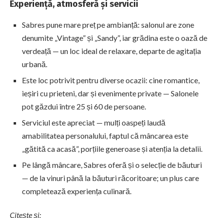
Experiență, atmosferă și servicii
Sabres pune mare preț pe ambianță: salonul are zone
denumite „Vintage” și „Sandy”, iar grădina este o oază de
verdeață — un loc ideal de relaxare, departe de agitația
urbană.
Este loc potrivit pentru diverse ocazii: cine romantice,
ieșiri cu prieteni, dar și evenimente private — Salonele
pot găzdui între 25 și 60 de persoane.
Serviciul este apreciat — mulți oaspeți laudă
amabilitatea personalului, faptul că mâncarea este
„gătită ca acasă”, porțiile generoase și atenția la detalii.
Pe lângă mâncare, Sabres oferă și o selecție de băuturi
— de la vinuri până la băuturi răcoritoare; un plus care
completează experiența culinară.
Citește și: