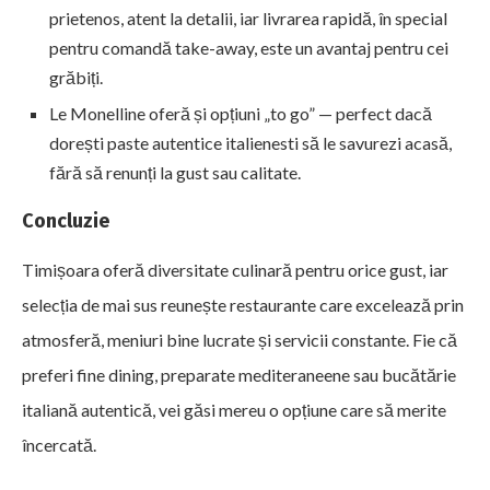
prietenos, atent la detalii, iar livrarea rapidă, în special
pentru comandă take-away, este un avantaj pentru cei
grăbiți.
Le Monelline oferă și opțiuni „to go” — perfect dacă
dorești paste autentice italienesti să le savurezi acasă,
fără să renunți la gust sau calitate.
Concluzie
Timișoara oferă diversitate culinară pentru orice gust, iar
selecția de mai sus reunește restaurante care excelează prin
atmosferă, meniuri bine lucrate și servicii constante. Fie că
preferi fine dining, preparate mediteraneene sau bucătărie
italiană autentică, vei găsi mereu o opțiune care să merite
încercată.