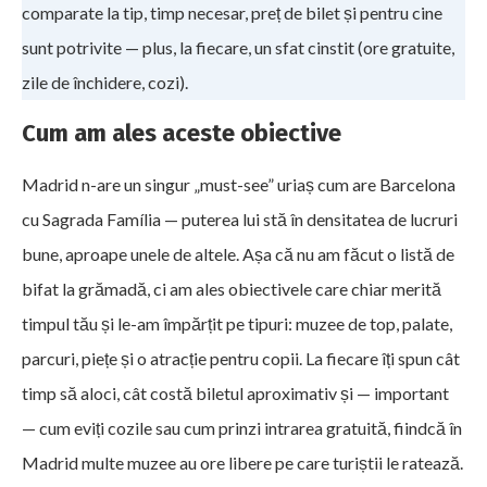
comparate la tip, timp necesar, preț de bilet și pentru cine
sunt potrivite — plus, la fiecare, un sfat cinstit (ore gratuite,
zile de închidere, cozi).
Cum am ales aceste obiective
Madrid n-are un singur „must-see” uriaș cum are Barcelona
cu Sagrada Família — puterea lui stă în densitatea de lucruri
bune, aproape unele de altele. Așa că nu am făcut o listă de
bifat la grămadă, ci am ales obiectivele care chiar merită
timpul tău și le-am împărțit pe tipuri: muzee de top, palate,
parcuri, piețe și o atracție pentru copii. La fiecare îți spun cât
timp să aloci, cât costă biletul aproximativ și — important
— cum eviți cozile sau cum prinzi intrarea gratuită, fiindcă în
Madrid multe muzee au ore libere pe care turiștii le ratează.