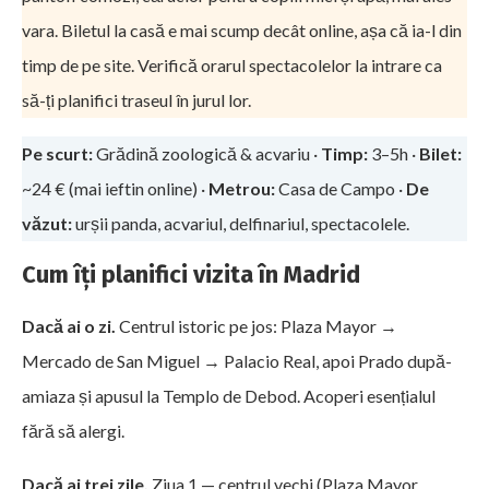
vara. Biletul la casă e mai scump decât online, așa că ia-l din
timp de pe site. Verifică orarul spectacolelor la intrare ca
să-ți planifici traseul în jurul lor.
Pe scurt:
Grădină zoologică & acvariu ·
Timp:
3–5h ·
Bilet:
~24 € (mai ieftin online) ·
Metrou:
Casa de Campo ·
De
văzut:
urșii panda, acvariul, delfinariul, spectacolele.
Cum îți planifici vizita în Madrid
Dacă ai o zi.
Centrul istoric pe jos: Plaza Mayor →
Mercado de San Miguel → Palacio Real, apoi Prado după-
amiaza și apusul la Templo de Debod. Acoperi esențialul
fără să alergi.
Dacă ai trei zile.
Ziua 1 — centrul vechi (Plaza Mayor,