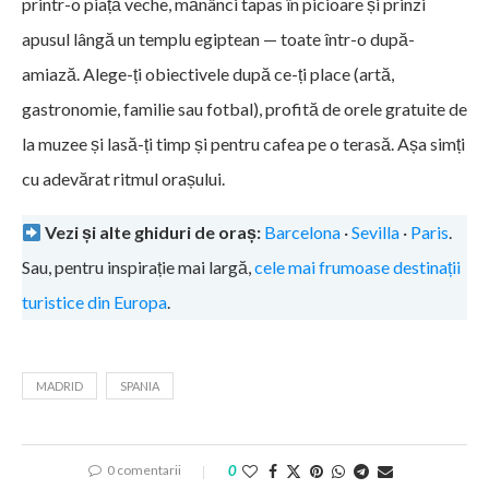
printr-o piață veche, mănânci tapas în picioare și prinzi
apusul lângă un templu egiptean — toate într-o după-
amiază. Alege-ți obiectivele după ce-ți place (artă,
gastronomie, familie sau fotbal), profită de orele gratuite de
la muzee și lasă-ți timp și pentru cafea pe o terasă. Așa simți
cu adevărat ritmul orașului.
Vezi și alte ghiduri de oraș:
Barcelona
·
Sevilla
·
Paris
.
Sau, pentru inspirație mai largă,
cele mai frumoase destinații
turistice din Europa
.
MADRID
SPANIA
0 comentarii
0