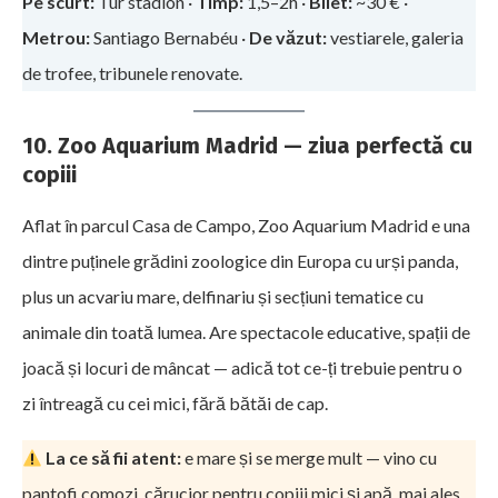
Pe scurt:
Tur stadion ·
Timp:
1,5–2h ·
Bilet:
~30 € ·
Metrou:
Santiago Bernabéu ·
De văzut:
vestiarele, galeria
de trofee, tribunele renovate.
10. Zoo Aquarium Madrid — ziua perfectă cu
copiii
Aflat în parcul Casa de Campo, Zoo Aquarium Madrid e una
dintre puținele grădini zoologice din Europa cu urși panda,
plus un acvariu mare, delfinariu și secțiuni tematice cu
animale din toată lumea. Are spectacole educative, spații de
joacă și locuri de mâncat — adică tot ce-ți trebuie pentru o
zi întreagă cu cei mici, fără bătăi de cap.
La ce să fii atent:
e mare și se merge mult — vino cu
pantofi comozi, cărucior pentru copiii mici și apă, mai ales