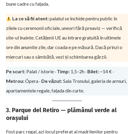
bune cadre cu fațada.
La ce să fii atent:
palatul se închide pentru public în
zilele cu ceremonii oficiale, uneori fără preaviz — verifică
site-ul înainte. Cetățenii UE au intrare gratuită în ultimele
ore din anumite zile, dar coada e pe măsură. Dacă prinzi o
miercuri sau o sâmbătă, vezi și schimbarea gărzii.
Pe scurt:
Palat / istorie ·
Timp:
1,5–2h ·
Bilet:
~14 € ·
Metrou:
Ópera ·
De văzut:
Sala Tronului, galeria de armuri,
apartamentele regale, fațada din curte.
3. Parque del Retiro — plămânul verde al
orașului
Fost parc regal, azi locul preferat al madrilenilor pentru