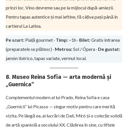
prinzi loc. Vino devreme sau pe la mijlocul după-amiezii.
Pentru tapas autentice și mai ieftine, fă câțiva pași până în
cartierul La Latina.
Pe scurt:
Piață gourmet ·
Timp:
~1h ·
Bilet:
Gratis intrarea
(preparatele se plătesc) ·
Metrou:
Sol / Ópera ·
De gustat:
jamón ibérico, tapas variate, vermut local.
8. Museo Reina Sofía — arta modernă și
„Guernica”
Complementul modern al lui Prado, Reina Sofía e casa
„Guernicii” lui Picasso — singur motiv pentru care merită
vizita. Pe lângă ea, ai lucrări de Dalí, Miró și o colecție solidă
de artă spaniolă a secolului XX. Clădirea în sine, cu liftele