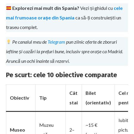
Explorezi mai mult din Spania?
Vezi și ghidul cu
cele
mai frumoase orașe din Spania
ca să-ți construiești un
traseu complet.
Pe canalul meu de
Telegram
pun zilnic oferte de zboruri
ieftine și cazări la prețuri bune, inclusiv spre orașe ca Madrid.
Aruncă un ochi înainte să rezervi.
Pe scurt: cele 10 obiective comparate
Cât
Bilet
Cel ma
Obiectiv
Tip
stai
(orientativ)
pentru
Iubitori
Muzeu
~15 €
Museo
2–
pictură