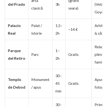
artă
(gratis
del Prado
3h
(Velázq
clasică
seara)
Goya)
Palacio
Palat /
1,5–
Arhitec
~14 €
Real
istorie
2h
& săli r
Relaxar
Parque
1–
Parc
Gratis
plimbăr
del Retiro
2h
familii
30–
Templo
Monument
Apus &
45
Gratis
de Debod
/ apus
fotogra
min
30–
Primul