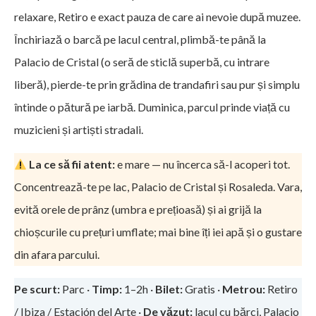
relaxare, Retiro e exact pauza de care ai nevoie după muzee.
Închiriază o barcă pe lacul central, plimbă-te până la
Palacio de Cristal (o seră de sticlă superbă, cu intrare
liberă), pierde-te prin grădina de trandafiri sau pur și simplu
întinde o pătură pe iarbă. Duminica, parcul prinde viață cu
muzicieni și artiști stradali.
La ce să fii atent:
e mare — nu încerca să-l acoperi tot.
Concentrează-te pe lac, Palacio de Cristal și Rosaleda. Vara,
evită orele de prânz (umbra e prețioasă) și ai grijă la
chioșcurile cu prețuri umflate; mai bine îți iei apă și o gustare
din afara parcului.
Pe scurt:
Parc ·
Timp:
1–2h ·
Bilet:
Gratis ·
Metrou:
Retiro
/ Ibiza / Estación del Arte ·
De văzut:
lacul cu bărci, Palacio