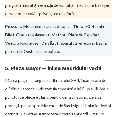
program limitat și restricții de vizitatori, deci nu te baza pe
el; valoarea reală e priveliștea de afară.
Pe scurt:
Monument / punct de apus ·
Timp:
30–45 min ·
Bilet:
Gratis (esplanada) ·
Metrou:
Plaza de España /
Ventura Rodríguez ·
De văzut:
apusul cu reflexia în bazin,
parcul del Oeste din apropiere.
5. Plaza Mayor — inima Madridului vechi
Marea piață rectangulară din secolul XVII, înconjurată de
clădiri cu arcade și de statuia ecvestră a lui Filip al III-lea, e
punctul de plecare clasic pentru centrul istoric. De aici
pornești pe jos spre Mercado de San Miguel, Palacio Real și
cartierul La Latina. Atmosfera e mereu animată — turiști,