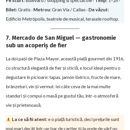
Pe scurt:
Bulevard / shopping & spectacole ·
Timp:
1–2h ·
Bilet:
Gratis ·
Metrou:
Gran Vía / Callao ·
De văzut:
Edificio Metrópolis, teatrele de musical, terasele rooftop.
7. Mercado de San Miguel — gastronomie
sub un acoperiș de fier
La doi pași de Plaza Mayor, această piață gourmet din 1916,
cu structură elegantă de fier și sticlă, e locul ideal pentru o
degustare în picioare: tapas, jamón ibérico, fructe de mare,
brânzeturi, vin și vermut. Iei câte ceva de la mai multe
standuri și compui o masă pe gustul tău, într-o atmosferă
vie și prietenoasă.
La ce să fii atent:
e o piață turistică, deci prețurile sunt
mai mari decât într-un bar de cartier și la orele de vârf nu