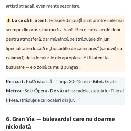
artiști stradali, evenimente sezoniere.
La ce să fii atent:
terasele din piață sunt printre cele mai
scumpe din oraș și nu merită banii. Bea o cafea acolo doar
pentru atmosferă, dar mănâncă pe străduțele din jur.
Specialitatea locală e „bocadillo de calamares” (sandviș cu
calamari) de la localurile din apropiere. Și fii atent la
buzunare — e o zonă cu mulți pungași.
Pe scurt:
Piață istorică ·
Timp:
30–45 min ·
Bilet:
Gratis ·
Metrou:
Sol / Ópera ·
De văzut:
arcadele, statuia lui Filip al
III-lea, străduțele cu localuri din jur.
6. Gran Vía — bulevardul care nu doarme
niciodată