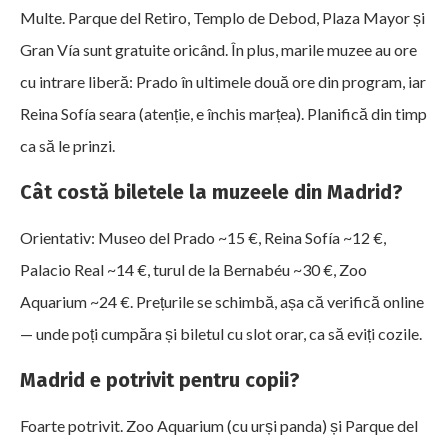
Multe. Parque del Retiro, Templo de Debod, Plaza Mayor și
Gran Vía sunt gratuite oricând. În plus, marile muzee au ore
cu intrare liberă: Prado în ultimele două ore din program, iar
Reina Sofía seara (atenție, e închis marțea). Planifică din timp
ca să le prinzi.
Cât costă biletele la muzeele din Madrid?
Orientativ: Museo del Prado ~15 €, Reina Sofía ~12 €,
Palacio Real ~14 €, turul de la Bernabéu ~30 €, Zoo
Aquarium ~24 €. Prețurile se schimbă, așa că verifică online
— unde poți cumpăra și biletul cu slot orar, ca să eviți cozile.
Madrid e potrivit pentru copii?
Foarte potrivit. Zoo Aquarium (cu urși panda) și Parque del