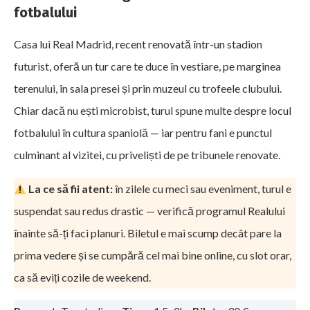
fotbalului
Casa lui Real Madrid, recent renovată într-un stadion
futurist, oferă un tur care te duce în vestiare, pe marginea
terenului, în sala presei și prin muzeul cu trofeele clubului.
Chiar dacă nu ești microbist, turul spune multe despre locul
fotbalului în cultura spaniolă — iar pentru fani e punctul
culminant al vizitei, cu priveliști de pe tribunele renovate.
La ce să fii atent:
în zilele cu meci sau eveniment, turul e
suspendat sau redus drastic — verifică programul Realului
înainte să-ți faci planuri. Biletul e mai scump decât pare la
prima vedere și se cumpără cel mai bine online, cu slot orar,
ca să eviți cozile de weekend.