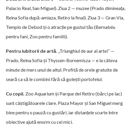
Palacio Real, San Miguel). Ziua 2 — muzee (Prado dimineața,
Reina Sofía după-amiaza, Retiro la final). Ziua 3 — Gran Vía,
Templo de Debod și o atracție pe gustul tău (Bernabéu
pentru fani, Zoo pentru familii).
Pentru iubitorii de artă.
„Triunghiul de aur al artei” —
Prado, Reina Sofía și Thyssen-Bornemisza — e la câteva
minute de mers unul de altul. Profită de orele gratuite de
seară ca să le combini fără să golești portofelul.
Cu copii.
Zoo Aquarium și Parque del Retiro (bărci pe lac)
sunt câștigătoarele clare. Plaza Mayor și San Miguel merg
bine pentru o pauză cu gustări, iar distanțele scurte între
obiective ajută enorm cu cei mici.