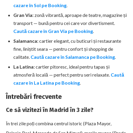
cazare în Sol pe Booking
.
Gran Vía:
zonă vibrantă, aproape de teatre, magazine și
transport — bună pentru cei care vor divertisment.
Caută cazare în Gran Vía pe Booking
.
Salamanca:
cartier elegant, cu buticuri și restaurante
fine, liniștit seara — pentru confort și shopping de
calitate.
Caută cazare în Salamanca pe Booking
.
La Latina:
cartier pitoresc, ideal pentru tapas și
atmosferă locală — perfect pentru seri relaxate.
Caută
cazare în La Latina pe Booking
.
Întrebări frecvente
Ce să vizitezi în Madrid în 3 zile?
În trei zile poți combina centrul istoric (Plaza Mayor,
Palacio Real, Mercado de San Miguel), marile muzee (Prado