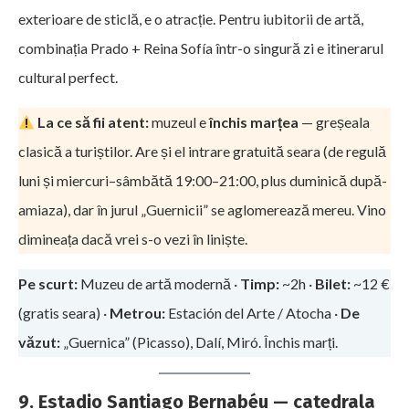
exterioare de sticlă, e o atracție. Pentru iubitorii de artă,
combinația Prado + Reina Sofía într-o singură zi e itinerarul
cultural perfect.
La ce să fii atent:
muzeul e
închis marțea
— greșeala
clasică a turiștilor. Are și el intrare gratuită seara (de regulă
luni și miercuri–sâmbătă 19:00–21:00, plus duminică după-
amiaza), dar în jurul „Guernicii” se aglomerează mereu. Vino
dimineața dacă vrei s-o vezi în liniște.
Pe scurt:
Muzeu de artă modernă ·
Timp:
~2h ·
Bilet:
~12 €
(gratis seara) ·
Metrou:
Estación del Arte / Atocha ·
De
văzut:
„Guernica” (Picasso), Dalí, Miró. Închis marți.
9. Estadio Santiago Bernabéu — catedrala