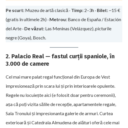
Pe scurt:
Muzeu de artă clasică ·
Timp:
2–3h ·
Bilet:
~15 €
(gratis în ultimele 2h) ·
Metrou:
Banco de España / Estación
del Arte ·
De văzut:
Las Meninas (Velázquez), picturile
negre (Goya), Bosch.
2. Palacio Real — fastul curții spaniole, în
3.000 de camere
Cel mai mare palat regal funcțional din Europa de Vest
impresionează prin scara lui și prin interioarele opulente.
Regele nu locuiește aici (e folosit doar pentru ceremonii),
așa că poți vizita sălile de recepție, apartamentele regale,
Sala Tronului și impresionanta galerie de armuri. Curtea
exterioară și Catedrala Almudena de alături oferă cele mai