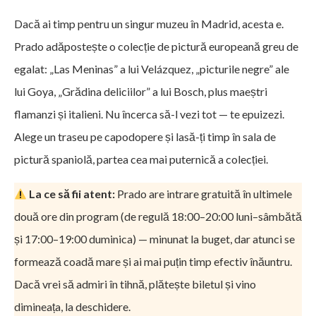
Dacă ai timp pentru un singur muzeu în Madrid, acesta e.
Prado adăpostește o colecție de pictură europeană greu de
egalat: „Las Meninas” a lui Velázquez, „picturile negre” ale
lui Goya, „Grădina deliciilor” a lui Bosch, plus maeștri
flamanzi și italieni. Nu încerca să-l vezi tot — te epuizezi.
Alege un traseu pe capodopere și lasă-ți timp în sala de
pictură spaniolă, partea cea mai puternică a colecției.
La ce să fii atent:
Prado are intrare gratuită în ultimele
două ore din program (de regulă 18:00–20:00 luni–sâmbătă
și 17:00–19:00 duminica) — minunat la buget, dar atunci se
formează coadă mare și ai mai puțin timp efectiv înăuntru.
Dacă vrei să admiri în tihnă, plătește biletul și vino
dimineața, la deschidere.