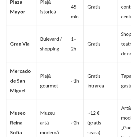
Plaza
Piață
45
Gratis
contact
Mayor
istorică
min
centrul
Shoppi
Bulevard /
1–
Gran Vía
Gratis
teatre, 
shopping
2h
de noa
Mercado
Piață
Gratis
Tapas 
de San
~1h
gourmet
intrarea
gastro
Miguel
Artă
Museo
Muzeu
~12 €
modern
Reina
artă
~2h
(gratis
„Guerni
Sofía
modernă
seara)