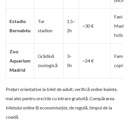
(închis 
Fani Re
Estadio
Tur
1,5–
~30 €
Madrid
Bernabéu
stadion
2h
fotbal
Zoo
Grădină
3–
Familii 
Aquarium
~24 €
zoologică
5h
copii
Madrid
Prețuri orientative la bilet de adult; verifică online înainte,
mai ales pentru ore/zile cu intrare gratuită. Cumpărarea
biletului online îți economisește, de regulă, timpul de la
coadă.