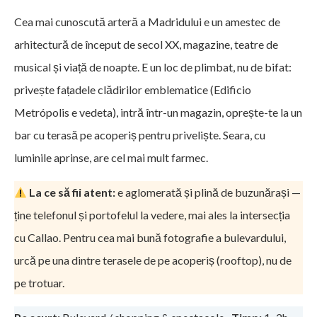
Cea mai cunoscută arteră a Madridului e un amestec de
arhitectură de început de secol XX, magazine, teatre de
musical și viață de noapte. E un loc de plimbat, nu de bifat:
privește fațadele clădirilor emblematice (Edificio
Metrópolis e vedeta), intră într-un magazin, oprește-te la un
bar cu terasă pe acoperiș pentru priveliște. Seara, cu
luminile aprinse, are cel mai mult farmec.
La ce să fii atent:
e aglomerată și plină de buzunărași —
ține telefonul și portofelul la vedere, mai ales la intersecția
cu Callao. Pentru cea mai bună fotografie a bulevardului,
urcă pe una dintre terasele de pe acoperiș (rooftop), nu de
pe trotuar.