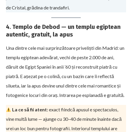
de Cristal, grădina de trandafiri.
4. Templo de Debod — un templu egiptean
autentic, gratuit, la apus
Una dintre cele mai surprinzătoare priveliști din Madrid: un
templu egiptean adevărat, vechi de peste 2.000 de ani,
dăruit de Egipt Spaniei în anii ’60 și reconstruit piatră cu
piatră. E așezat pe o colină, cu un bazin care îi reflectă
silueta, iar la apus devine unul dintre cele mai romantice și
fotogenice locuri din oraș. Intrarea pe esplanadă e gratuită.
La ce să fii atent:
exact fiindcă apusul e spectaculos,
vine multă lume — ajunge cu 30–40 de minute înainte dacă
vrei un loc bun pentru fotografii. Interiorul templului are