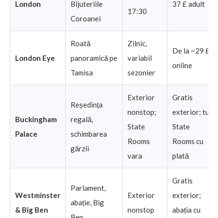
London
Bijuteriile
37 £ adult
17:30
Coroanei
Roată
Zilnic,
De la ~29 £
London Eye
panoramică pe
variabil
online
Tamisa
sezonier
Exterior
Gratis
Reședința
nonstop;
exterior; tur
Buckingham
regală,
State
State
Palace
schimbarea
Rooms
Rooms cu
gărzii
vara
plată
Gratis
Parlament,
Westminster
Exterior
exterior;
abație, Big
& Big Ben
nonstop
abația cu
Ben