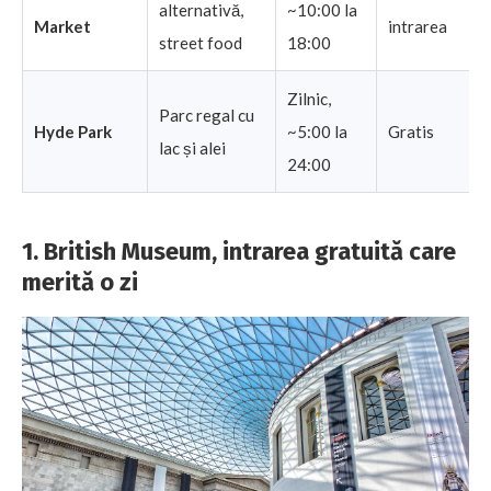
alternativă,
~10:00 la
Market
intrarea
street food
18:00
Zilnic,
Parc regal cu
Hyde Park
~5:00 la
Gratis
lac și alei
24:00
1. British Museum, intrarea gratuită care
merită o zi