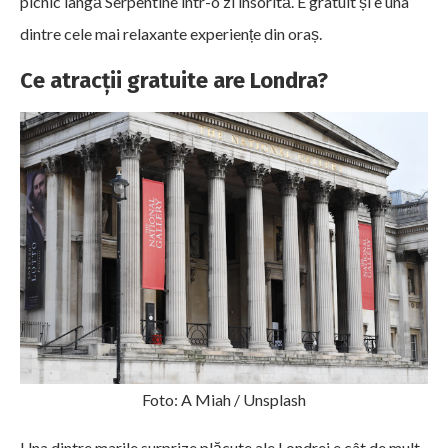
picnic lângă Serpentine într-o zi însorită. E gratuit și e una
dintre cele mai relaxante experiențe din oraș.
Ce atracții gratuite are Londra?
Foto: A Miah / Unsplash
Una dintre marile surprize plăcute ale Londrei e cât de mult