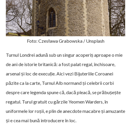
Foto: Czesława Grabowska / Unsplash
Turnul Londrei adună sub un singur acoperiș aproape o mie
de ani de istorie britanică: a fost palat regal, închisoare,
arsenal și loc de execuție. Aici vezi Bijuteriile Coroanei
păzite ca la carte, Turnul Alb normand și celebrii corbi
despre care legenda spune că, dacă pleacă, se prăbușește
regatul. Turul gratuit cu gărzile Yeomen Warders, în
uniformele lor roșii, e plin de anecdote macabre și amuzante
și e cea mai bună introducere în loc.