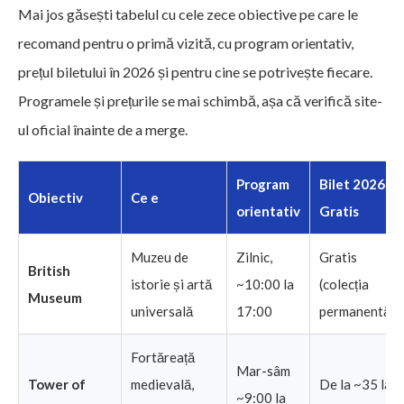
Mai jos găsești tabelul cu cele zece obiective pe care le
recomand pentru o primă vizită, cu program orientativ,
prețul biletului în 2026 și pentru cine se potrivește fiecare.
Programele și prețurile se mai schimbă, așa că verifică site-
ul oficial înainte de a merge.
Program
Bilet 2026 /
Obiectiv
Ce e
orientativ
Gratis
Muzeu de
Zilnic,
Gratis
British
istorie și artă
~10:00 la
(colecția
Museum
universală
17:00
permanentă)
Fortăreață
Mar-sâm
Tower of
medievală,
De la ~35 la
~9:00 la