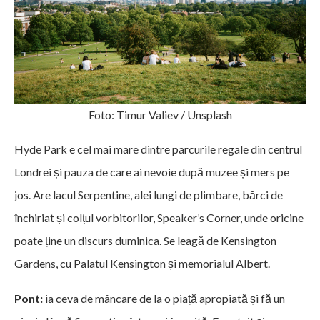
Foto: Timur Valiev / Unsplash
Hyde Park e cel mai mare dintre parcurile regale din centrul
Londrei și pauza de care ai nevoie după muzee și mers pe
jos. Are lacul Serpentine, alei lungi de plimbare, bărci de
închiriat și colțul vorbitorilor, Speaker’s Corner, unde oricine
poate ține un discurs duminica. Se leagă de Kensington
Gardens, cu Palatul Kensington și memorialul Albert.
Pont:
ia ceva de mâncare de la o piață apropiată și fă un