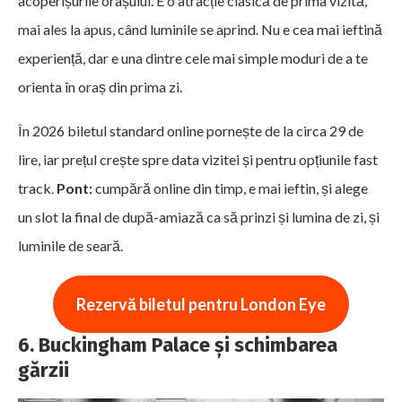
acoperișurile orașului. E o atracție clasică de prima vizită,
mai ales la apus, când luminile se aprind. Nu e cea mai ieftină
experiență, dar e una dintre cele mai simple moduri de a te
orienta în oraș din prima zi.
În 2026 biletul standard online pornește de la circa 29 de
lire, iar prețul crește spre data vizitei și pentru opțiunile fast
track.
Pont:
cumpără online din timp, e mai ieftin, și alege
un slot la final de după-amiază ca să prinzi și lumina de zi, și
luminile de seară.
Rezervă biletul pentru London Eye
6. Buckingham Palace și schimbarea
gărzii