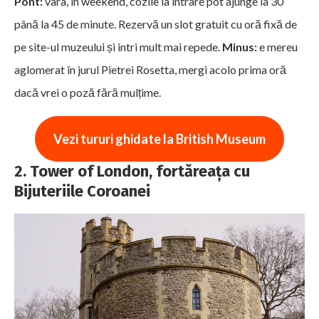
Pont:
vara, în weekend, cozile la intrare pot ajunge la 30
până la 45 de minute. Rezervă un slot gratuit cu oră fixă de
pe site-ul muzeului și intri mult mai repede.
Minus:
e mereu
aglomerat în jurul Pietrei Rosetta, mergi acolo prima oră
dacă vrei o poză fără mulțime.
Vezi tururi ghidate la British Museum
2. Tower of London, fortăreața cu
Bijuteriile Coroanei