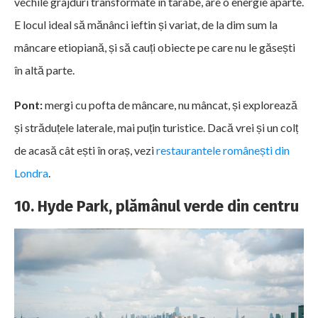
vechile grajduri transformate în tarabe, are o energie aparte.
E locul ideal să mănânci ieftin și variat, de la dim sum la
mâncare etiopiană, și să cauți obiecte pe care nu le găsești
în altă parte.
Pont:
mergi cu pofta de mâncare, nu mâncat, și explorează
și străduțele laterale, mai puțin turistice. Dacă vrei și un colț
de acasă cât ești în oraș, vezi
restaurantele românești din
Londra
.
10. Hyde Park, plămânul verde din centru