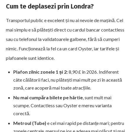
Cum te deplasezi prin Londra?
Transportul public e excelent și nu ai nevoie de mașină. Cel
mai simplu e să plătești direct cu cardul bancar contactless
sau cu telefonul la validatoarele galbene, fără să cumperi
nimic. Funcționează la fel ca un card Oyster, iar tarifele și
plafoanele sunt identice.
Plafon zilnic zonele 1 și 2:
8,90 £ în 2026. Indiferent
câte călătorii faci, nu plătești mai mult pe zi în această
zonă, care acoperă mai toate atracțiile.
Nu mai cumpăra bilete pe hârtie
, sunt mult mai
scumpe. Contactless sau Oyster e mereu varianta
corectă.
Metroul (Tube)
e cel mai rapid pe distanțe mari; pentru
zonele centrale, mersul pe jos e adesea mai plăcut și mai