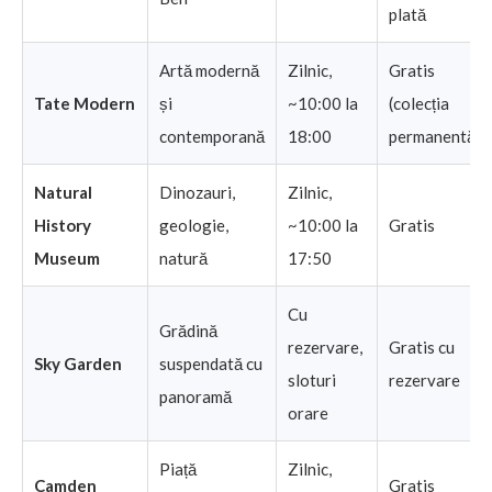
plată
Artă modernă
Zilnic,
Gratis
Tate Modern
și
~10:00 la
(colecția
contemporană
18:00
permanentă)
Natural
Dinozauri,
Zilnic,
History
geologie,
~10:00 la
Gratis
Museum
natură
17:50
Cu
Grădină
rezervare,
Gratis cu
Sky Garden
suspendată cu
sloturi
rezervare
panoramă
orare
Piață
Zilnic,
Camden
Gratis