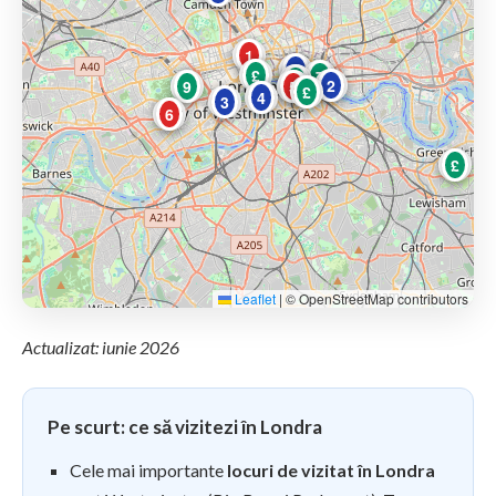
1
10
£
7
£
2
9
5
£
4
3
6
£
Leaflet
|
© OpenStreetMap contributors
Actualizat: iunie 2026
Pe scurt: ce să vizitezi în Londra
Cele mai importante
locuri de vizitat în Londra