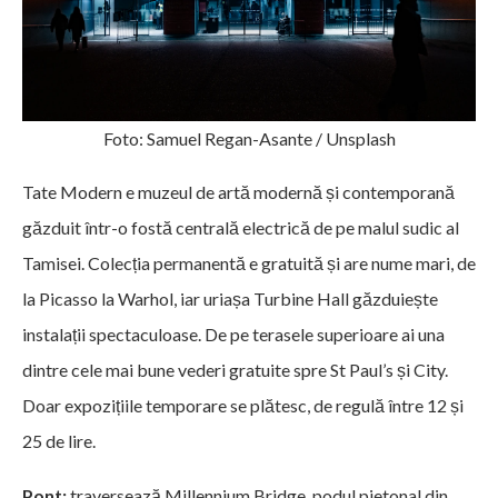
Foto: Samuel Regan-Asante / Unsplash
Tate Modern e muzeul de artă modernă și contemporană
găzduit într-o fostă centrală electrică de pe malul sudic al
Tamisei. Colecția permanentă e gratuită și are nume mari, de
la Picasso la Warhol, iar uriașa Turbine Hall găzduiește
instalații spectaculoase. De pe terasele superioare ai una
dintre cele mai bune vederi gratuite spre St Paul’s și City.
Doar expozițiile temporare se plătesc, de regulă între 12 și
25 de lire.
Pont:
traversează Millennium Bridge, podul pietonal din