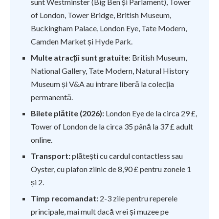
sunt Westminster (Big Ben și Parlament), Tower
of London, Tower Bridge, British Museum,
Buckingham Palace, London Eye, Tate Modern,
Camden Market și Hyde Park.
Multe atracții sunt gratuite
: British Museum,
National Gallery, Tate Modern, Natural History
Museum și V&A au intrare liberă la colecția
permanentă.
Bilete plătite (2026):
London Eye de la circa 29 £,
Tower of London de la circa 35 până la 37 £ adult
online.
Transport:
plătești cu cardul contactless sau
Oyster, cu plafon zilnic de 8,90 £ pentru zonele 1
și 2.
Timp recomandat:
2-3 zile pentru reperele
principale, mai mult dacă vrei și muzee pe